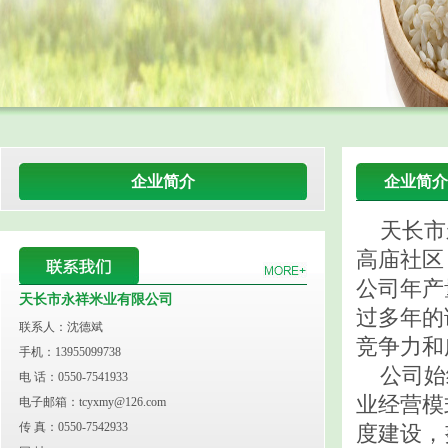
企业简介
企业简介
天长市永
高庙社区
公司年产
天长市永祥米业有限公司
过多年的
联系人：沈德斌
竞争力和
手机：13955099738
公司始终
电 话：0550-7541933
业经营模
电子邮箱：tcyxmy@126.com
传 真：0550-7542933
度建设，